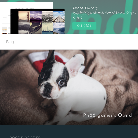
Ameba Owndで
あなただけのホームページやブログをつ
くろう
今すぐ試す
Blog
Ph88 games's Ownd